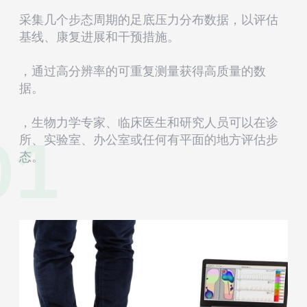
采集几个步态周期的足底压力分布数据，以评估
基线、康复进展和干预措施。
，通过高分辨率的可重复测量获得高质量的数
据。
01
，生物力学专家、临床医生和研究人员可以在诊
所、实验室、办公室或任何有平面的地方评估步
态。