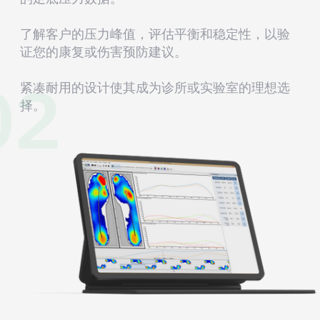
了解客户的压力峰值，评估平衡和稳定性，以验
证您的康复或伤害预防建议。
02
紧凑耐用的设计使其成为诊所或实验室的理想选
择。