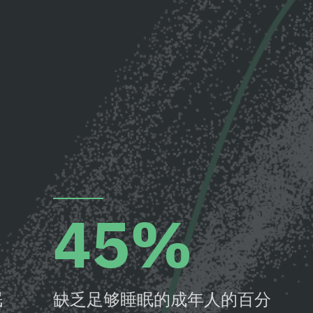
45%
眠
缺乏足够睡眠的成年人的百分