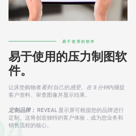
易于使用的软件
易于使用的压力制图软
件。
让床垫购物者
看到
自己的
感受
。
在 5 分钟
内捕捉
客户资料、审查图像并显示结果。
04
定制品牌：
REVEAL 显示屏可根据您的品牌进行
定制。这将创造独特的客户体验，成为您业务和
销售流程的核心。